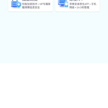
智能引擎实时数据快照
利用欧宝体育构建的智能分析系统，实时捕捉各项运行数
据，提升平台的响应效率与数据稳定性。
响应速度
0.18s
平均页面加载
AI推荐准确率
92.6%